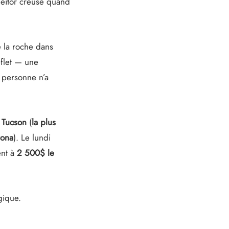
Heitor creuse quand
e la roche dans
eflet — une
 personne n’a
 Tucson
(
la plus
zona
). Le lundi
ent à
2 500$ le
gique.