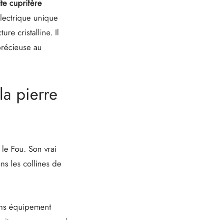
ite cuprifère
lectrique unique
e cristalline. Il
précieuse au
a pierre
le Fou. Son vrai
ns les collines de
ans équipement