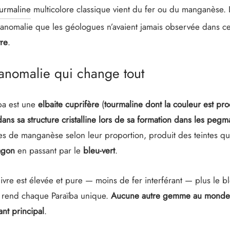
urmaline
multicolore classique vient du fer ou du manganèse. 
 anomalie que les géologues n’avaient jamais observée dans c
vre
.
l’anomalie qui change tout
ba est une
elbaite cuprifère
(
tourmaline dont la couleur est pro
ans sa structure cristalline lors de sa formation dans les pegma
es de manganèse selon leur proportion, produit des teintes qu
lagon
en passant par le
bleu-vert
.
ivre est élevée et pure — moins de fer interférant — plus le bl
ui rend chaque Paraïba unique.
Aucune autre gemme au monde n’
nt principal
.