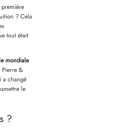
a première
uition ? Cela
es
e tout était
ale mondiale
 Pierre &
ui a changé
nsmettre le
s ?