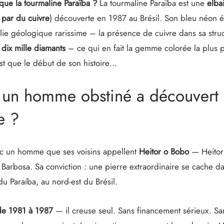
 que la tourmaline Paraïba ?
La tourmaline Paraïba est une
elba
 par du cuivre
) découverte en 1987 au Brésil. Son bleu néon é
ie géologique rarissime – la présence de cuivre dans sa structur
dix mille diamants
– ce qui en fait la gemme colorée la plus 
st que le début de son histoire…
n homme obstiné a découvert l
e ?
c un homme que ses voisins appellent
Heitor o Bobo
— Heitor 
Barbosa. Sa conviction : une pierre extraordinaire se cache da
 du Paraíba, au nord-est du Brésil.
de 1981 à 1987
— il creuse seul. Sans financement sérieux. S