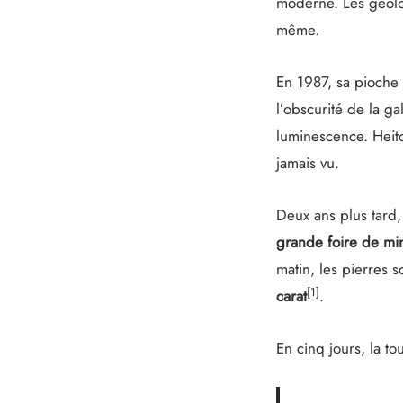
moderne. Les géolog
même.
En 1987, sa pioche 
l’obscurité de la ga
luminescence. Heit
jamais vu.
Deux ans plus tard,
grande foire de m
matin, les pierres 
[1]
carat
.
En cinq jours, la 