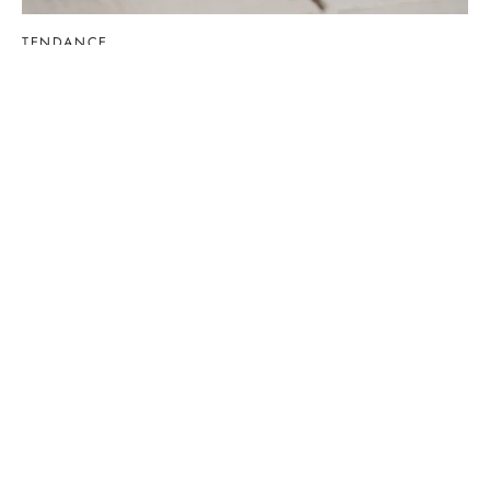
TENDANCE
Bracelets en pierre de quartz rose : pourquoi
se tourner vers eux ?
Par Olivia
le
23 février 2024
Le quartz rose permet la confection de bijoux vraiment
splendides. Femmes et hommes seront heureux d…