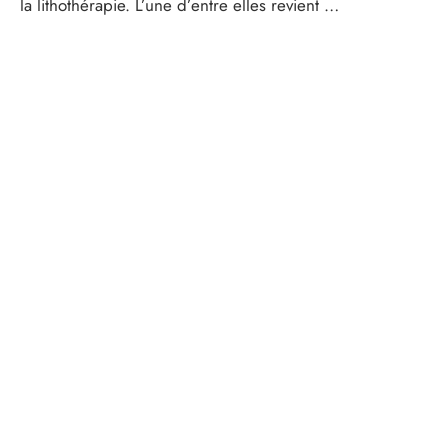
la lithothérapie. L’une d’entre elles revient …
LABRADORITE
Bracelets en labradorite : grise, bleue ou
blanche, elle vous fera rayonner.