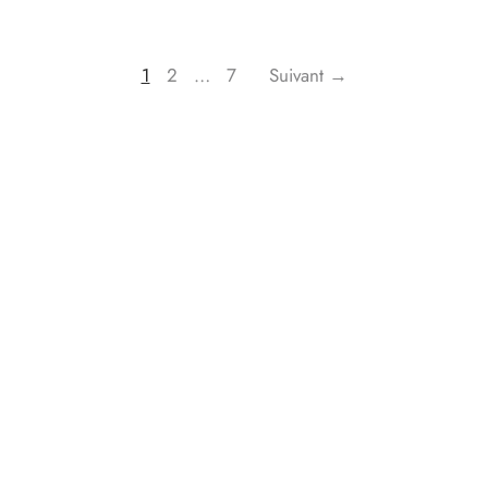
1
2
…
7
Suivant →