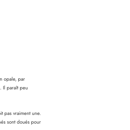
en opale, par
 Il paraît peu
oit pas vraiment une.
onnés sont doués pour