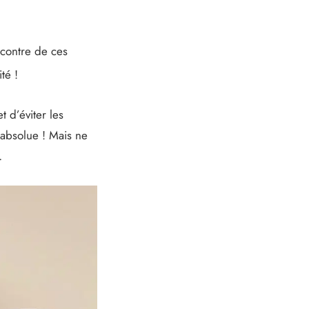
ncontre de ces
ité !
t d’éviter les
 absolue ! Mais ne
…