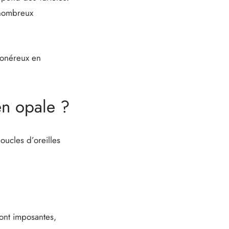
e nombreux
 onéreux en
en opale ?
ucles d’oreilles
sont imposantes,