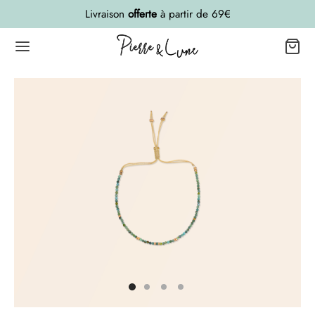
Livraison
offerte
à partir de 69€