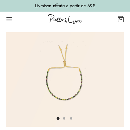
Livraison
offerte
à partir de 69€